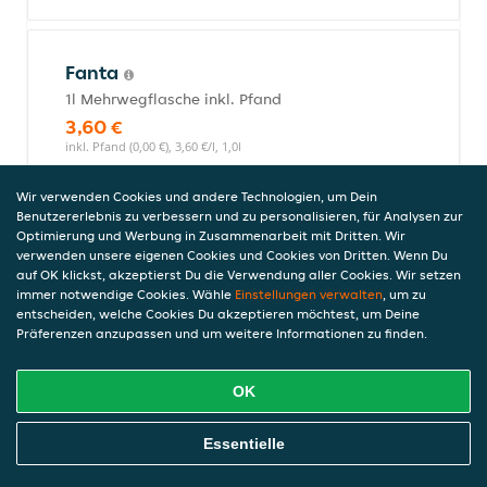
Fanta
1l Mehrwegflasche inkl. Pfand
3,60 €
inkl. Pfand (0,00 €), 3,60 €/l, 1,0l
Wir verwenden Cookies und andere Technologien, um Dein
Benutzererlebnis zu verbessern und zu personalisieren, für Analysen zur
Sprite
Optimierung und Werbung in Zusammenarbeit mit Dritten. Wir
verwenden unsere eigenen Cookies und Cookies von Dritten. Wenn Du
1l Mehrwegflasche inkl. Pfand
auf OK klickst, akzeptierst Du die Verwendung aller Cookies. Wir setzen
3,60 €
immer notwendige Cookies. Wähle
Einstellungen verwalten
, um zu
inkl. Pfand (0,00 €), 3,60 €/l, 1,0l
entscheiden, welche Cookies Du akzeptieren möchtest, um Deine
Präferenzen anzupassen und um weitere Informationen zu finden.
OK
Cola Light
1l Mehrwegflasche inkl. Pfand
Online Essen Bestellen
Essentielle
3,60 €
inkl. Pfand (0,00 €), 3,60 €/l, 1,0l